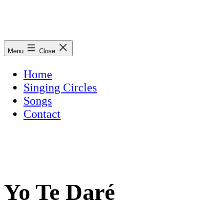
Skip
to
content
Singing
Menu
Close
Circle
Mani
Home
Singing Circles
Songs
Contact
Yo Te Daré